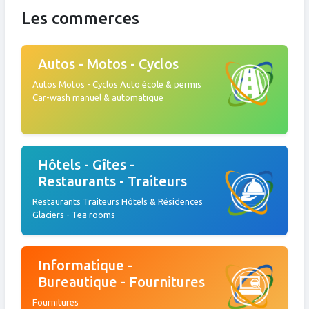
aaaaaaaaaaaaaaaaaaaaaaaaaa
Les commerces
Autos - Motos - Cyclos
Autos Motos - Cyclos Auto école & permis
Car-wash manuel & automatique
Hôtels - Gîtes -
Restaurants - Traiteurs
Restaurants Traiteurs Hôtels & Résidences
Glaciers - Tea rooms
Informatique -
Bureautique - Fournitures
Fournitures