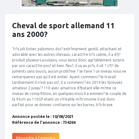
Cheval de sport allemand 11
ans 2000?
Tr?s joli Entier palomino dor? extr?mement gentil, attachant et
adorable avec les autres chevaux, caract?re tr?s calme, il a d?j?
produit plusieurs poulains, vous serez donc agr?ablement surpris
par son caract?re pos? et bien ?lev?, il va au pr?s, il vit ? c?t? de
juments sans soucis, aucun probl?me ? se faire ? ce niveau vous ne
remarquerez pas qu'il est entier. Ayant commenc? le travail
tardivement il n'est pas us?, il a commenc? en 2019 les ?preuves
amateur 2 jusqu'? 110 avec amatrice d?butant elle-m?me ce
niveau de comp?tition, en quelques mois il a emmen? le couple de
la 95cm au 110GP etant un v?ritable m?tronome il est donc
parfait pour se donner confiance sur les barres, tr?s brave
Annonce postée le : 10/08/2021
Référence de l'annonce : 734266
Répondre à l'annonce